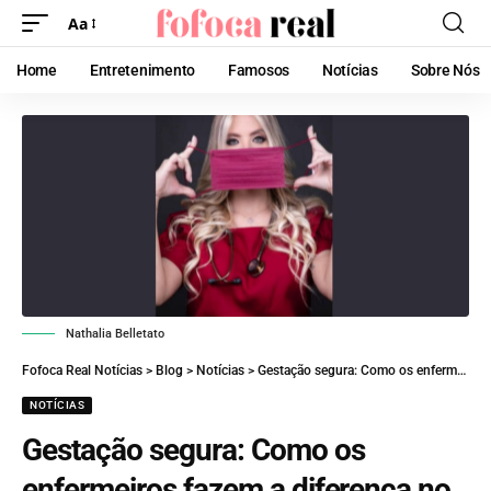
Aa
Home
Entretenimento
Famosos
Notícias
Sobre Nós
Nathalia Belletato
Fofoca Real Notícias
>
Blog
>
Notícias
>
Gestação segura: Como os enfermeiros fazem a diferença no pré-natal
NOTÍCIAS
Gestação segura: Como os
enfermeiros fazem a diferença no