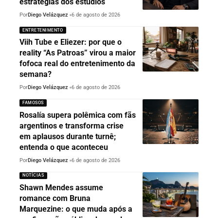
estratégias dos estúdios
Por
Diego Velázquez
6 de agosto de 2026
ENTRETENIMENTO
Viih Tube e Eliezer: por que o
reality “As Patroas” virou a maior
fofoca real do entretenimento da
semana?
Por
Diego Velázquez
6 de agosto de 2026
FAMOSOS
Rosalía supera polêmica com fãs
argentinos e transforma crise
em aplausos durante turnê;
entenda o que aconteceu
Por
Diego Velázquez
6 de agosto de 2026
NOTÍCIAS
Shawn Mendes assume
romance com Bruna
Marquezine: o que muda após a