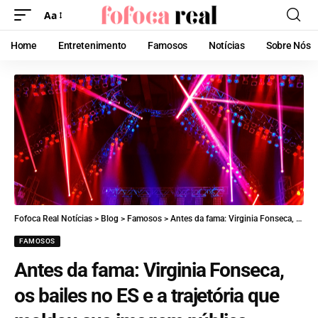
Aa
Home
Entretenimento
Famosos
Notícias
Sobre Nós
Fofoca Real Notícias
>
Blog
>
Famosos
>
Antes da fama: Virginia Fonseca, os bailes no ES e a trajetória que moldou sua imagem pública
FAMOSOS
Antes da fama: Virginia Fonseca,
os bailes no ES e a trajetória que