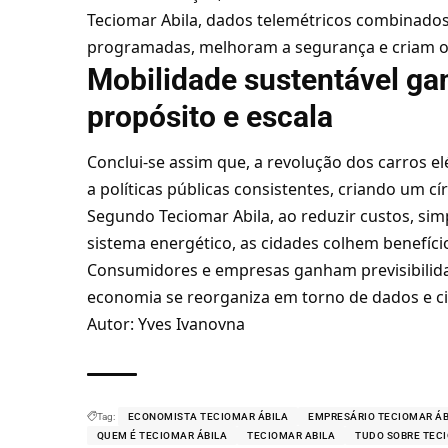
Teciomar Abila, dados telemétricos combinado
programadas, melhoram a segurança e criam o
Mobilidade sustentável g
propósito e escala
Conclui-se assim que, a revolução dos carros elé
a políticas públicas consistentes, criando um c
Segundo Teciomar Abila, ao reduzir custos, simpl
sistema energético, as cidades colhem benefício
Consumidores e empresas ganham previsibilidad
economia se reorganiza em torno de dados e ci
Autor: Yves Ivanovna
Tag:
ECONOMISTA TECIOMAR ÁBILA
EMPRESÁRIO TECIOMAR ÁB
QUEM É TECIOMAR ÁBILA
TECIOMAR ABILA
TUDO SOBRE TEC