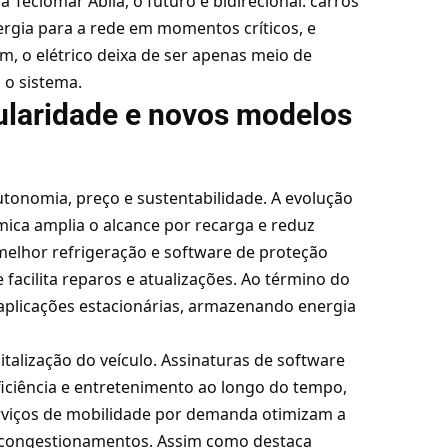
Teciomar Abila, o futuro é bidirecional: carros
rgia para a rede em momentos críticos, e
m, o elétrico deixa de ser apenas meio de
a o sistema.
cularidade e novos modelos
autonomia, preço e sustentabilidade. A evolução
mica amplia o alcance por recarga e reduz
melhor refrigeração e software de proteção
facilita reparos e atualizações. Ao término do
 aplicações estacionárias, armazenando energia
lização do veículo. Assinaturas de software
iciência e entretenimento ao longo do tempo,
erviços de mobilidade por demanda otimizam a
 e congestionamentos. Assim como destaca