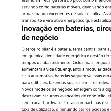
estimulam recarga fora do pico. Como menciona 
servindo como baterias móveis, devolvendo ene
armazenando excedentes de solar e eólica. Assi
transporte e vira ativo energético que estabiliz
Inovação em baterias, cir
de negócio
O terceiro pilar é a bateria, tema central para 
em química, densidade energética e gestão tér
tempos de abastecimento. Ciclos mais longos, 
aumentam a vida útil, enquanto a modularidade 
ciclo automotivo, baterias seguem valiosas em
para edifícios, fazendas solares e microrredes.
Novos modelos de negócio emergem com a digita
destravam recursos avançados de condução, ef
sem trocar hardware. Frotas compartilhas e s
taxa de utilização, diminuindo carros ociosos