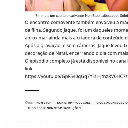
Em mais um capítulo cativante, Non Stop exibe Jaque Sobr
O encontro comovente também envolveu a mãe 
da filha. Segundo Jaque, foi um daqueles mom
aproximar ainda mais a criadora de conteúdo
Após a gravação, e sem câmeras, Jaque levou Lu
decoração de Natal, encerrando o dia com mais
O episódio completo já está disponível no canal
link:
https://youtu.be/GpF540qGq7Y?si=jthzRV6HC7
Tag:
NON STOP
NON STOP PRODUÇÕES
O QUE ACONTECEU C
TUDO SOBRE NON STOP PRODUÇÕES