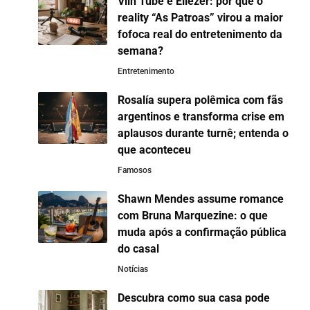
Viih Tube e Eliezer: por que o
reality “As Patroas” virou a maior
fofoca real do entretenimento da
semana?
Entretenimento
Rosalía supera polêmica com fãs
argentinos e transforma crise em
aplausos durante turnê; entenda o
que aconteceu
Famosos
Shawn Mendes assume romance
com Bruna Marquezine: o que
muda após a confirmação pública
do casal
Notícias
Descubra como sua casa pode