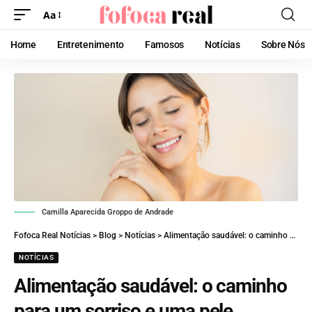
Aa
Home
Entretenimento
Famosos
Notícias
Sobre Nós
Camilla Aparecida Groppo de Andrade
Fofoca Real Notícias
>
Blog
>
Notícias
>
Alimentação saudável: o caminho para um sorriso e uma pele radiante
NOTÍCIAS
Alimentação saudável: o caminho
para um sorriso e uma pele