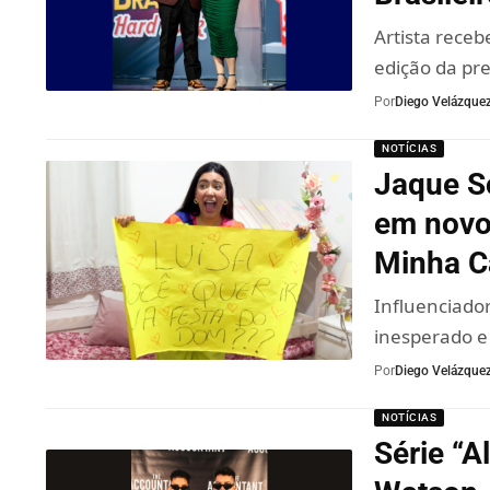
Artista rece
edição da pr
Por
Diego Velázque
NOTÍCIAS
Jaque So
em novo
Minha C
Influenciado
inesperado e 
Por
Diego Velázque
NOTÍCIAS
Série “A