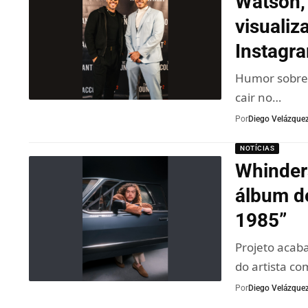
Watson, 
visuali
Instagr
Humor sobre o
cair no…
Por
Diego Velázque
NOTÍCIAS
Whinder
álbum d
1985”
Projeto acaba
do artista c
Por
Diego Velázque