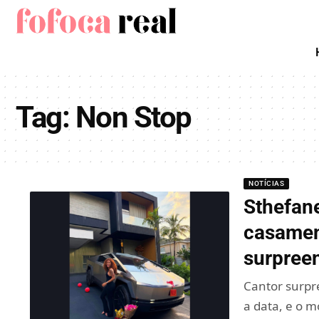
Tag:
Non Stop
NOTÍCIAS
Sthefan
casamen
surpree
Cantor surpr
a data, e o 