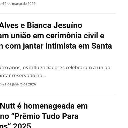
z
17 de março de 2026
Alves e Bianca Jesuíno
zam união em cerimônia civil e
 com jantar intimista em Santa
atro anos, os influenciadores celebraram a união
jantar reservado no…
z
21 de janeiro de 2026
 Nutt é homenageada em
 no “Prêmio Tudo Para
ros” 2025