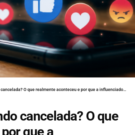
? O que realmente aconteceu e por que a influenciadora voltou ao centro das polêmicas
ndo cancelada? O que
 por que a