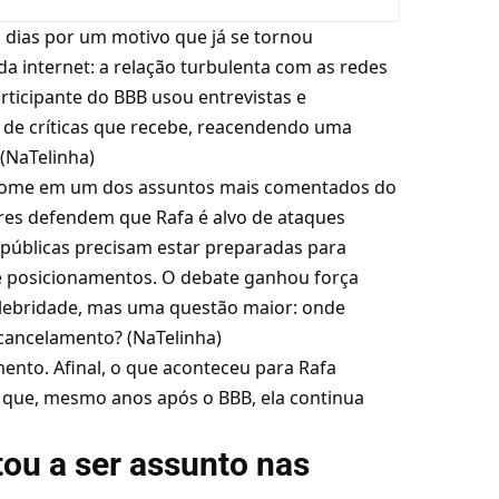
 dias por um motivo que já se tornou
da internet: a relação turbulenta com as redes
articipante do BBB usou entrevistas e
e de críticas que recebe, reacendendo uma
(
NaTelinha
)
nome em um dos assuntos mais comentados do
res defendem que Rafa é alvo de ataques
 públicas precisam estar preparadas para
e posicionamentos. O debate ganhou força
lebridade, mas uma questão maior: onde
 cancelamento? (
NaTelinha
)
mento. Afinal, o que aconteceu para Rafa
r que, mesmo anos após o BBB, ela continua
tou a ser assunto nas