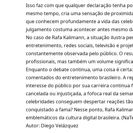
Isso faz com que qualquer declaração tenha pot
mesmo tempo, cria uma sensação de proximida
que conhecem profundamente a vida das celeb
julgamento costuma acontecer antes mesmo da 
No caso de Rafa Kalimann, a situação ilustra pe
entretenimento, redes sociais, televisão e proj
constantemente observada pelo público. O res
profissionais, mas também um volume significat
Enquanto o debate continua, uma coisa é cer
comentados do entretenimento brasileiro. A re
interesse do público por sua carreira continua 
cancelada ou injustiçada, a fofoca real da sema
celebridades conseguem despertar reações tã
conquistado a fama? Nesse ponto, Rafa Kalim
emblemáticos da cultura digital brasileira. (
NaTe
Autor: Diego Velázquez