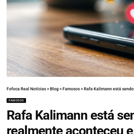
Fofoca Real Notícias
>
Blog
>
Famosos
>
Rafa Kalimann está sendo cancelada
FAMOSOS
Rafa Kalimann está se
realmente aconteceu e