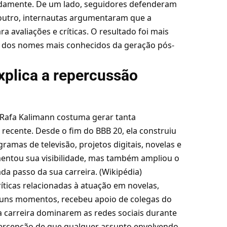
apidamente. De um lado, seguidores defenderam
 outro, internautas argumentaram que a
 avaliações e críticas. O resultado foi mais
dos nomes mais conhecidos da geração pós-
xplica a repercussão
 Rafa Kalimann costuma gerar tanta
a recente. Desde o fim do BBB 20, ela construiu
ramas de televisão, projetos digitais, novelas e
mentou sua visibilidade, mas também ampliou o
a passo da sua carreira. (
Wikipédia
)
íticas relacionadas à atuação em novelas,
lguns momentos, recebeu apoio de colegas do
ua carreira dominarem as redes sociais durante
 percepção de que qualquer assunto envolvendo