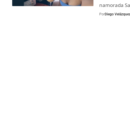
namorada Sar
Por
Diego Velázque