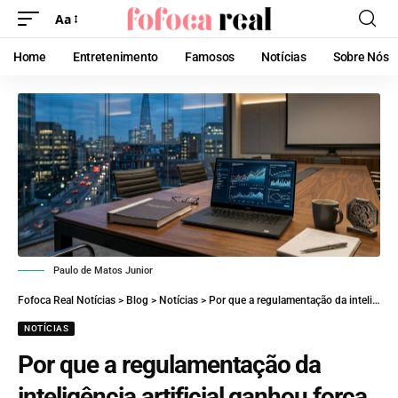
Aa
Home
Entretenimento
Famosos
Notícias
Sobre Nós
Paulo de Matos Junior
Fofoca Real Notícias
>
Blog
>
Notícias
>
Por que a regulamentação da inteligência artificial ganhou força no mercado? Entenda com Paulo de Matos Junior
NOTÍCIAS
Por que a regulamentação da
inteligência artificial ganhou força