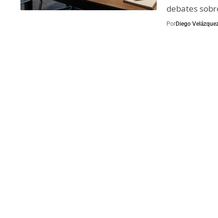
debates sobr
Por
Diego Velázque