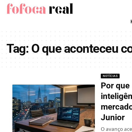
Tag:
O que aconteceu c
NOTÍCIAS
Por que
inteligê
mercado
Junior
O avanço acel