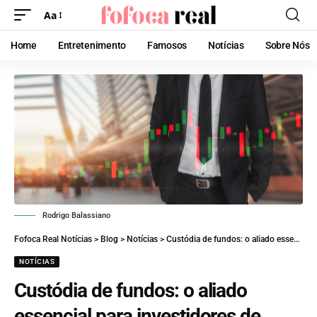
Aa
Home
Entretenimento
Famosos
Notícias
Sobre Nós
Rodrigo Balassiano
Fofoca Real Notícias
>
Blog
>
Notícias
>
Custódia de fundos: o aliado essencial para investidores de sucesso
NOTÍCIAS
Custódia de fundos: o aliado
essencial para investidores de