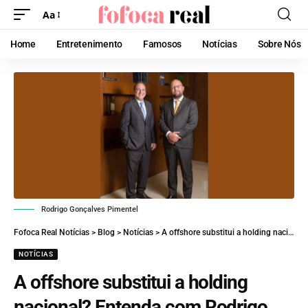
Aa
Home
Entretenimento
Famosos
Notícias
Sobre Nós
Rodrigo Gonçalves Pimentel
Fofoca Real Notícias
>
Blog
>
Notícias
>
A offshore substitui a holding nacional? Entenda com Rodrigo Pimentel Advogado, o papel de cada estrutura
NOTÍCIAS
A offshore substitui a holding
nacional? Entenda com Rodrigo