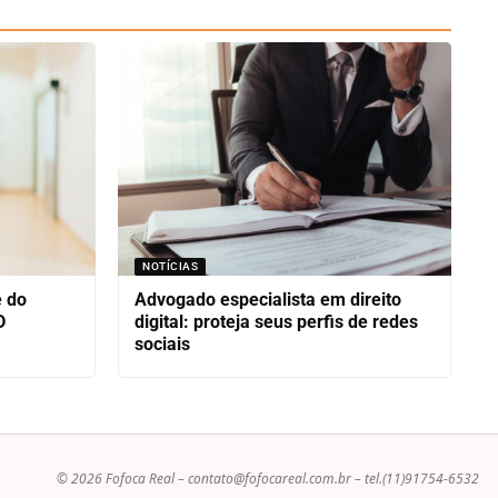
NOTÍCIAS
e do
Advogado especialista em direito
D
digital: proteja seus perfis de redes
sociais
© 2026 Fofoca Real –
contato@fofocareal.com.br
– tel.(11)91754-6532