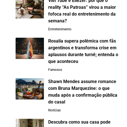
Viih Tube e Eliezer: por que o
reality “As Patroas” virou a maior
fofoca real do entretenimento da
semana?
Entretenimento
Rosalía supera polêmica com fãs
argentinos e transforma crise em
aplausos durante turnê; entenda o
que aconteceu
Famosos
Shawn Mendes assume romance
com Bruna Marquezine: o que
muda após a confirmação pública
do casal
Notícias
Descubra como sua casa pode