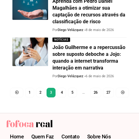
Aprenda com Pedro Daniel
Magalhães a otimizar sua
captação de recursos através da
classificação de risco
Por
Diego Velázquez
8 de maio de 2026
NOTÍCIAS
João Guilherme e a repercussão
sobre suposto deboche a Jojo:
quando a internet transforma
interação em narrativa
Por
Diego Velázquez
6 de maio de 2026
1
2
3
4
5
…
26
27
Home
Quem Faz
Contato
Sobre Nós