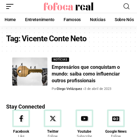
Home
Entretenimento
Famosos
Notícias
Sobre Nós
Tag:
Vicente Conte Neto
NOTÍCIAS
Empresários que conquistam o
mundo: saiba como influenciar
outros profissionais
Por
Diego Velázquez
3 de abril de 2023
Stay Connected
Facebook
Twitter
Youtube
Google News
Like
Follow
Subscribe
Follow