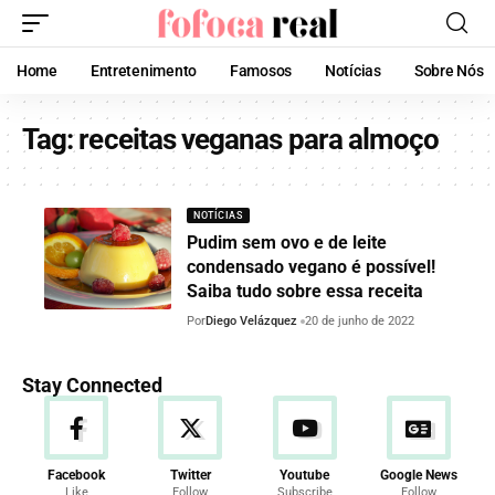
Home
Entretenimento
Famosos
Notícias
Sobre Nós
Tag:
receitas veganas para almoço
NOTÍCIAS
Pudim sem ovo e de leite
condensado vegano é possível!
Saiba tudo sobre essa receita
Por
Diego Velázquez
20 de junho de 2022
Stay Connected
Facebook
Twitter
Youtube
Google News
Like
Follow
Subscribe
Follow