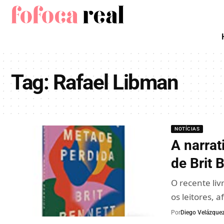
Tag:
Rafael Libman
NOTÍCIAS
A narrat
de Brit 
O recente liv
os leitores, 
Por
Diego Velázque