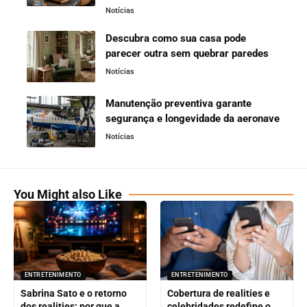
Notícias
Descubra como sua casa pode
parecer outra sem quebrar paredes
Notícias
Manutenção preventiva garante
segurança e longevidade da aeronave
Notícias
You Might also Like
ENTRETENIMENTO
ENTRETENIMENTO
Sabrina Sato e o retorno
Cobertura de realities e
dos realities: por que a
celebridades redefine o