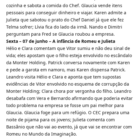
cozinha e sabota a comida do Chef. Glaucia vende itens
pessoais para conseguir dinheiro e viajar. Karen admite a
Julieta que sabotou o prato do Chef Daniel já que ele fez
Telma sofrer; Lívia fica do lado da irmã. Nando e Dimitri
perguntam para Fred se Glaucia roubou a empresa.
Sexta – 07 de junho – A infância de Romeu e Julieta
Hélio e Clara comentam que Vitor sumiu e não deu sinal de
vida; eles apostam que o filho esteja envolvido no escândalo
da Monter Holding. Patrick conversa novamente com Karen
e pede a garota em namoro, mas Karen dispensa Patrick.
Leandro visita Hélio e Clara e aponta que tem supostas
evidências de Vitor envolvido no esquema de corrupção da
Monter Holding; Clara chora por vergonha do filho. Leandro
desabafa com Vera e Bernardo afirmando que poderia evitar
todo problema na empresa se fosse um pai melhor para
Glaucia. Glaucia foge para um refúgio. O CEC prepara uma
noite de pijama para os jovens; Julieta comenta com
Bassânio que não vai ao evento, já que vai se encontrar com
Romeu no Mundo da Imaginação.