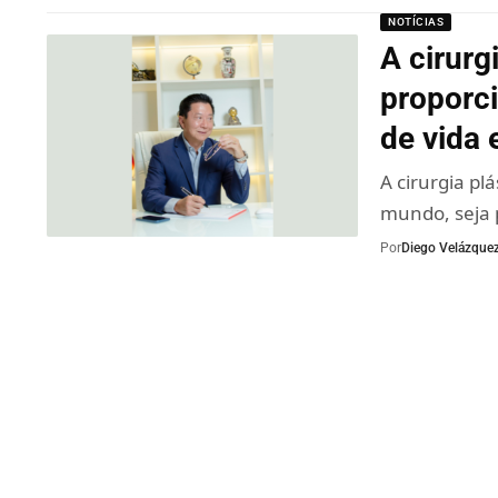
NOTÍCIAS
A cirurg
proporc
de vida
A cirurgia pl
mundo, seja 
Por
Diego Velázque