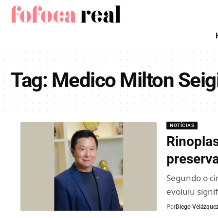
Tag:
Medico Milton Seig
NOTÍCIAS
Rinoplas
preserva
Segundo o cir
evoluiu sign
Por
Diego Velázque