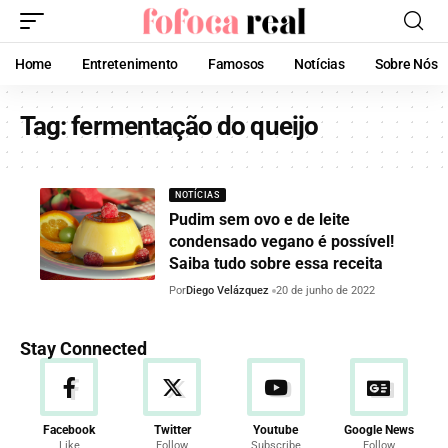
Home
Entretenimento
Famosos
Notícias
Sobre Nós
Tag:
fermentação do queijo
NOTÍCIAS
Pudim sem ovo e de leite
condensado vegano é possível!
Saiba tudo sobre essa receita
Por
Diego Velázquez
20 de junho de 2022
Stay Connected
Facebook
Twitter
Youtube
Google News
Like
Follow
Subscribe
Follow