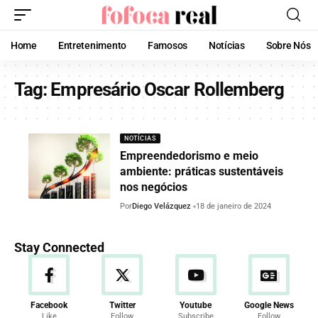
Home
Entretenimento
Famosos
Notícias
Sobre Nós
Tag:
Empresário Oscar Rollemberg
NOTÍCIAS
Empreendedorismo e meio
ambiente: práticas sustentáveis
nos negócios
Por
Diego Velázquez
18 de janeiro de 2024
Stay Connected
Facebook
Twitter
Youtube
Google News
Like
Follow
Subscribe
Follow