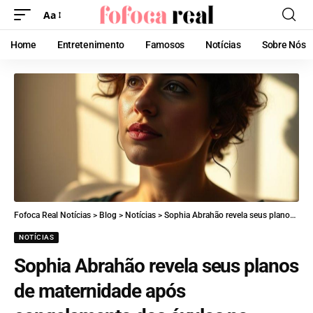
Aa
Home
Entretenimento
Famosos
Notícias
Sobre Nós
Fofoca Real Notícias
>
Blog
>
Notícias
>
Sophia Abrahão revela seus planos de maternidade após congelamento dos óvulos no Brasil.
NOTÍCIAS
Sophia Abrahão revela seus planos
de maternidade após