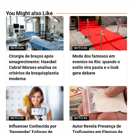
You Might also Like
NOTÍCIAS
NOTÍCIAS
Cirurgia de braços após
Moda dos famosos em
emagrecimento: Haeckel
eventos no Rio: quando o
Cabral Moraes analisa os
estilo vira pauta e o look
critérios da braquioplastia
gera debate
moderna
NOTÍCIAS
NOTÍCIAS
Influencer Conhecida por
Autor Revela Presença de
‘Desvendar’ Fofocas de
Traficantes em Elencos da