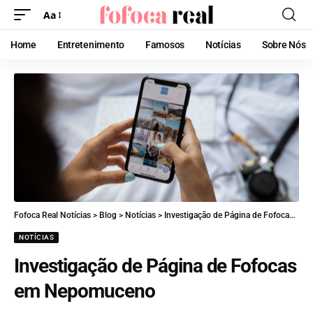
Aa
Home
Entretenimento
Famosos
Notícias
Sobre Nós
Fofoca Real Notícias
>
Blog
>
Notícias
>
Investigação de Página de Fofocas em Nepomuceno
NOTÍCIAS
Investigação de Página de Fofocas
em Nepomuceno