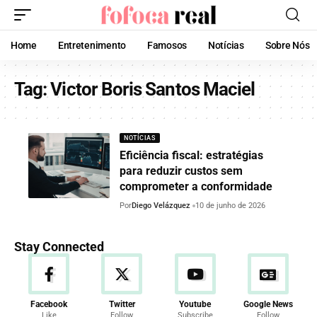
Home
Entretenimento
Famosos
Notícias
Sobre Nós
Tag:
Victor Boris Santos Maciel
NOTÍCIAS
Eficiência fiscal: estratégias
para reduzir custos sem
comprometer a conformidade
Por
Diego Velázquez
10 de junho de 2026
Stay Connected
Facebook
Twitter
Youtube
Google News
Like
Follow
Subscribe
Follow