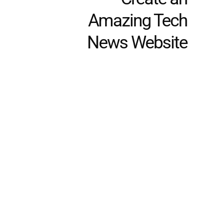
Amazing Tech
News Website
Discover thousands of options, easy to
customize layouts, one-click to import
demo and much more.
Learn More
© 2026 Fofoca Real –
contato@fofocareal.com.br
– tel.(11)91754-6532