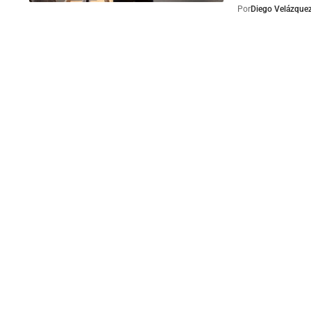
Por
Diego Velázque