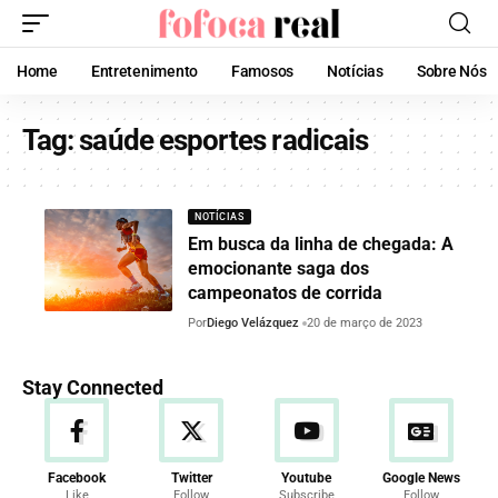
Home
Entretenimento
Famosos
Notícias
Sobre Nós
Tag:
saúde esportes radicais
NOTÍCIAS
Em busca da linha de chegada: A
emocionante saga dos
campeonatos de corrida
Por
Diego Velázquez
20 de março de 2023
Stay Connected
Facebook
Twitter
Youtube
Google News
Like
Follow
Subscribe
Follow