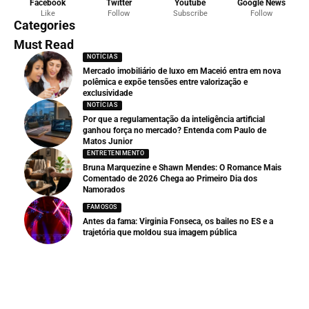
Facebook
Twitter
Youtube
Google News
Like
Follow
Subscribe
Follow
Categories
Must Read
NOTÍCIAS
Mercado imobiliário de luxo em Maceió entra em nova
polêmica e expõe tensões entre valorização e
exclusividade
NOTÍCIAS
Por que a regulamentação da inteligência artificial
ganhou força no mercado? Entenda com Paulo de
Matos Junior
ENTRETENIMENTO
Bruna Marquezine e Shawn Mendes: O Romance Mais
Comentado de 2026 Chega ao Primeiro Dia dos
Namorados
FAMOSOS
Antes da fama: Virginia Fonseca, os bailes no ES e a
trajetória que moldou sua imagem pública