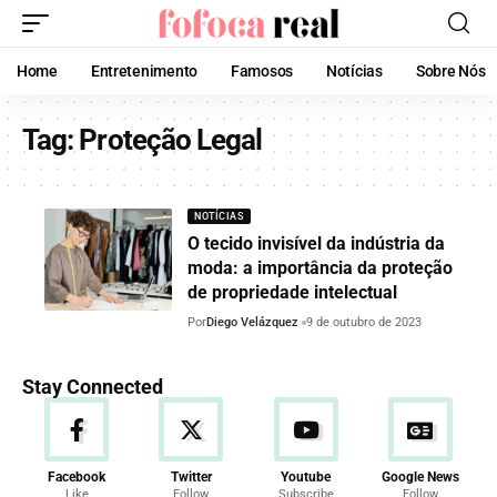
Home
Entretenimento
Famosos
Notícias
Sobre Nós
Tag:
Proteção Legal
NOTÍCIAS
O tecido invisível da indústria da
moda: a importância da proteção
de propriedade intelectual
Por
Diego Velázquez
9 de outubro de 2023
Stay Connected
Facebook
Twitter
Youtube
Google News
Like
Follow
Subscribe
Follow