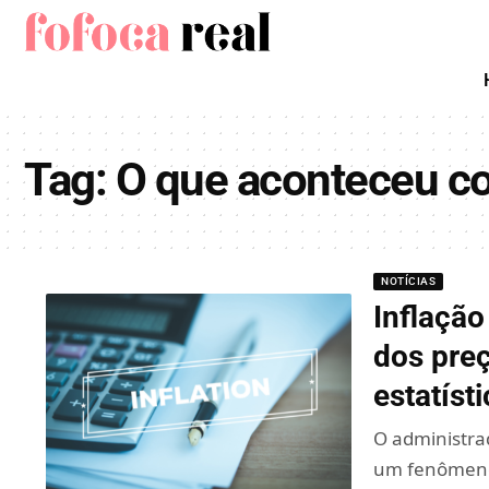
Tag:
O que aconteceu c
NOTÍCIAS
Inflação
dos pre
estatísti
O administra
um fenômeno