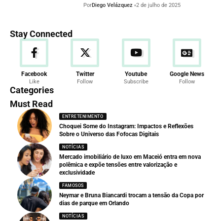
Por
Diego Velázquez
2 de julho de 2025
Stay Connected
Facebook
Twitter
Youtube
Google News
Like
Follow
Subscribe
Follow
Categories
Must Read
ENTRETENIMENTO
Choquei Some do Instagram: Impactos e Reflexões
Sobre o Universo das Fofocas Digitais
NOTÍCIAS
Mercado imobiliário de luxo em Maceió entra em nova
polêmica e expõe tensões entre valorização e
exclusividade
FAMOSOS
Neymar e Bruna Biancardi trocam a tensão da Copa por
dias de parque em Orlando
NOTÍCIAS