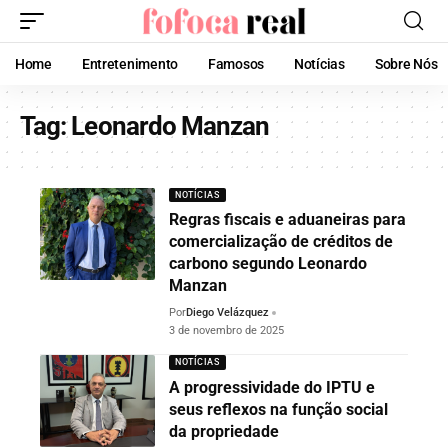
Home
Entretenimento
Famosos
Notícias
Sobre Nós
Tag:
Leonardo Manzan
NOTÍCIAS
Regras fiscais e aduaneiras para
comercialização de créditos de
carbono segundo Leonardo
Manzan
Por
Diego Velázquez
3 de novembro de 2025
NOTÍCIAS
A progressividade do IPTU e
seus reflexos na função social
da propriedade