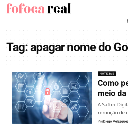
Tag:
apagar nome do Goo
NOTÍCIAS
Como pe
meio da
A Saftec Digi
remoção de d
Por
Diego Velázque