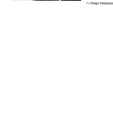
Por
Diego Velázque