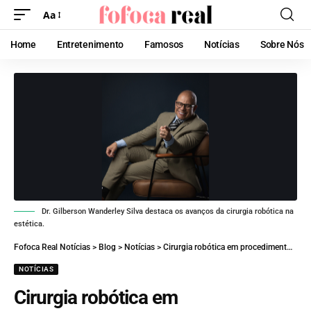
Aa
Home
Entretenimento
Famosos
Notícias
Sobre Nós
Dr. Gilberson Wanderley Silva destaca os avanços da cirurgia robótica na
estética.
Fofoca Real Notícias
>
Blog
>
Notícias
>
Cirurgia robótica em procedimentos estéticos: a inovação que promete recuperação mais rápida e menos cicatrizes!
NOTÍCIAS
Cirurgia robótica em