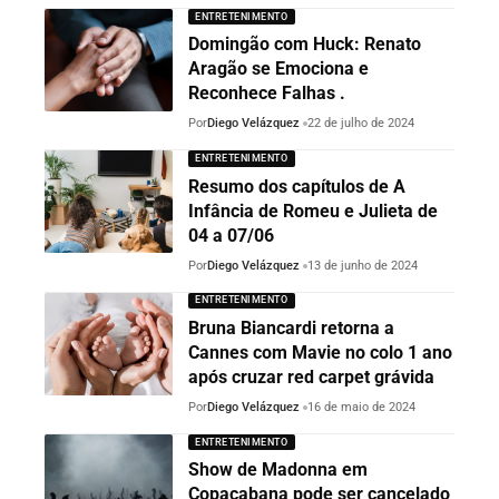
ENTRETENIMENTO
Domingão com Huck: Renato
Aragão se Emociona e
Reconhece Falhas .
Por
Diego Velázquez
22 de julho de 2024
ENTRETENIMENTO
Resumo dos capítulos de A
Infância de Romeu e Julieta de
04 a 07/06
Por
Diego Velázquez
13 de junho de 2024
ENTRETENIMENTO
Bruna Biancardi retorna a
Cannes com Mavie no colo 1 ano
após cruzar red carpet grávida
Por
Diego Velázquez
16 de maio de 2024
ENTRETENIMENTO
Show de Madonna em
Copacabana pode ser cancelado