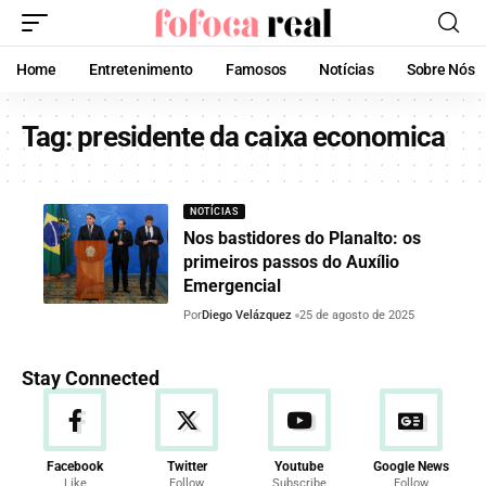
Home
Entretenimento
Famosos
Notícias
Sobre Nós
Tag:
presidente da caixa economica
NOTÍCIAS
Nos bastidores do Planalto: os
primeiros passos do Auxílio
Emergencial
Por
Diego Velázquez
25 de agosto de 2025
Stay Connected
Facebook
Twitter
Youtube
Google News
Like
Follow
Subscribe
Follow