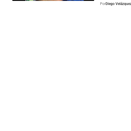
Por
Diego Velázque