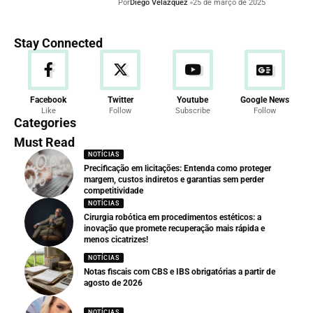
Por
Diego Velázquez
25 de março de 2025
Stay Connected
Facebook
Twitter
Youtube
Google News
Like
Follow
Subscribe
Follow
Categories
Must Read
NOTÍCIAS
Precificação em licitações: Entenda como proteger
margem, custos indiretos e garantias sem perder
competitividade
NOTÍCIAS
Cirurgia robótica em procedimentos estéticos: a
inovação que promete recuperação mais rápida e
menos cicatrizes!
NOTÍCIAS
Notas fiscais com CBS e IBS obrigatórias a partir de
agosto de 2026
NOTÍCIAS