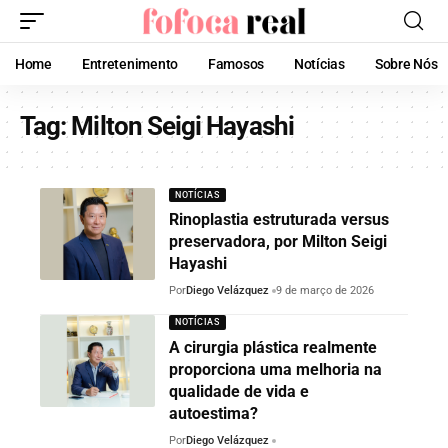
Home
Entretenimento
Famosos
Notícias
Sobre Nós
Tag:
Milton Seigi Hayashi
NOTÍCIAS
Rinoplastia estruturada versus
preservadora, por Milton Seigi
Hayashi
Por
Diego Velázquez
9 de março de 2026
NOTÍCIAS
A cirurgia plástica realmente
proporciona uma melhoria na
qualidade de vida e
autoestima?
Por
Diego Velázquez