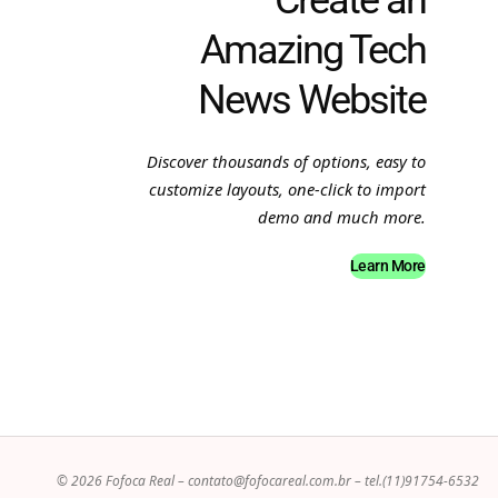
Amazing Tech
News Website
Discover thousands of options, easy to
customize layouts, one-click to import
demo and much more.
Learn More
© 2026 Fofoca Real –
contato@fofocareal.com.br
– tel.(11)91754-6532