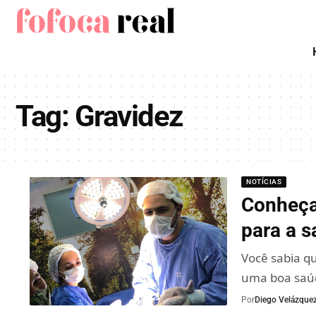
Tag:
Gravidez
NOTÍCIAS
Conheça
para a 
Você sabia q
uma boa saúd
Por
Diego Velázque