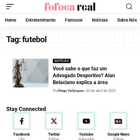
Home
Entretenimento
Famosos
Notícias
Sobre Nós
Tag:
futebol
NOTÍCIAS
Você sabe o que faz um
Advogado Desportivo? Alan
Belaciano explica a área
Por
Diego Velázquez
25 de abril de 2023
Stay Connected
Facebook
Twitter
Youtube
Google News
Like
Follow
Subscribe
Follow