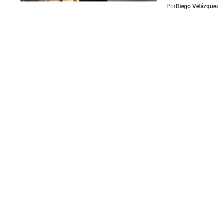
Por
Diego Velázque