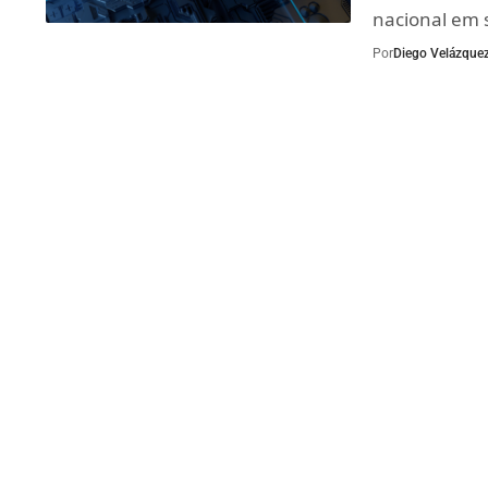
nacional em s
Por
Diego Velázque