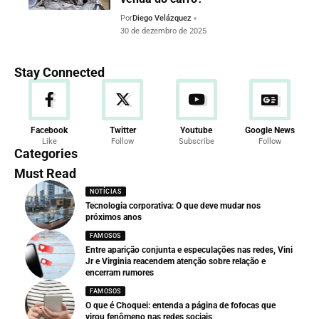
Por
Diego Velázquez
30 de dezembro de 2025
Stay Connected
Facebook
Twitter
Youtube
Google News
Like
Follow
Subscribe
Follow
Categories
Must Read
NOTÍCIAS
Tecnologia corporativa: O que deve mudar nos
próximos anos
FAMOSOS
Entre aparição conjunta e especulações nas redes, Vini
Jr e Virginia reacendem atenção sobre relação e
encerram rumores
FAMOSOS
O que é Choquei: entenda a página de fofocas que
virou fenômeno nas redes sociais