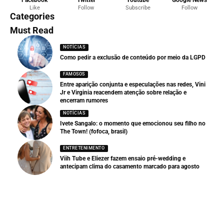
Facebook
Twitter
Youtube
Google News
Like
Follow
Subscribe
Follow
Categories
Must Read
NOTÍCIAS
Como pedir a exclusão de conteúdo por meio da LGPD
FAMOSOS
Entre aparição conjunta e especulações nas redes, Vini
Jr e Virginia reacendem atenção sobre relação e
encerram rumores
NOTÍCIAS
Ivete Sangalo: o momento que emocionou seu filho no
The Town! (fofoca, brasil)
ENTRETENIMENTO
Viih Tube e Eliezer fazem ensaio pré-wedding e
antecipam clima do casamento marcado para agosto