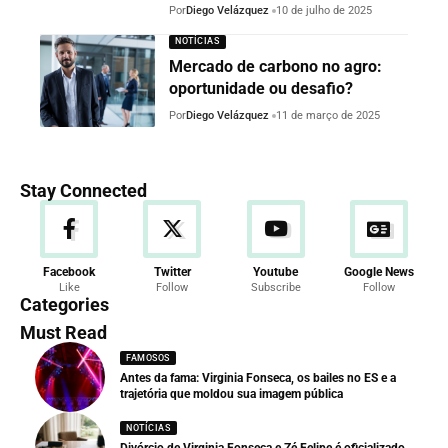
Por
Diego Velázquez
10 de julho de 2025
NOTÍCIAS
Mercado de carbono no agro:
oportunidade ou desafio?
Por
Diego Velázquez
11 de março de 2025
Stay Connected
Facebook
Twitter
Youtube
Google News
Like
Follow
Subscribe
Follow
Categories
Must Read
FAMOSOS
Antes da fama: Virginia Fonseca, os bailes no ES e a
trajetória que moldou sua imagem pública
NOTÍCIAS