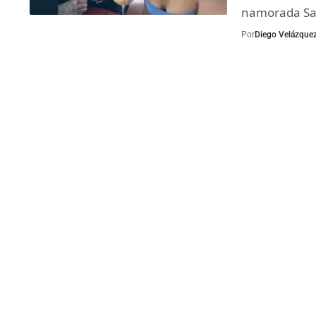
namorada Sar
Por
Diego Velázque