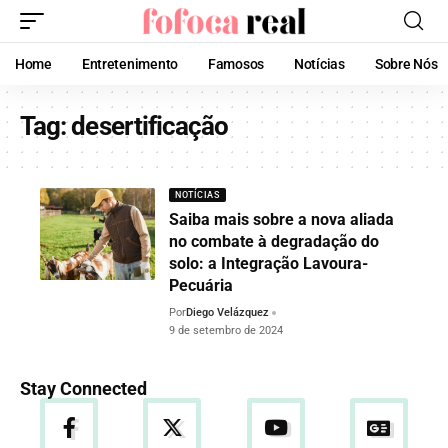
Home
Entretenimento
Famosos
Notícias
Sobre Nós
Tag:
desertificação
NOTÍCIAS
Saiba mais sobre a nova aliada
no combate à degradação do
solo: a Integração Lavoura-
Pecuária
Por
Diego Velázquez
9 de setembro de 2024
Stay Connected