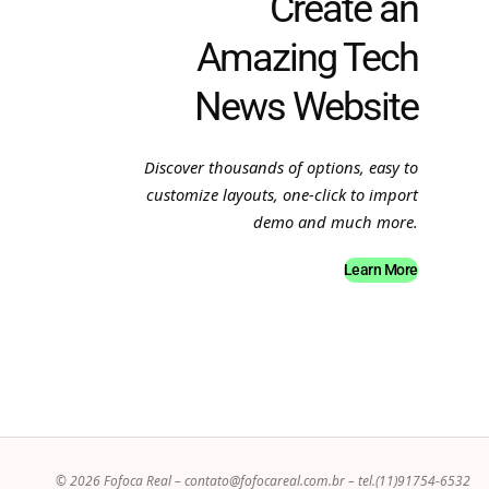
Create an
Amazing Tech
News Website
Discover thousands of options, easy to
customize layouts, one-click to import
demo and much more.
Learn More
© 2026 Fofoca Real –
contato@fofocareal.com.br
– tel.(11)91754-6532