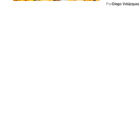
Por
Diego Velázque