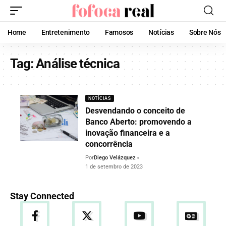
Home
Entretenimento
Famosos
Notícias
Sobre Nós
Tag:
Análise técnica
NOTÍCIAS
Desvendando o conceito de
Banco Aberto: promovendo a
inovação financeira e a
concorrência
Por
Diego Velázquez
1 de setembro de 2023
Stay Connected